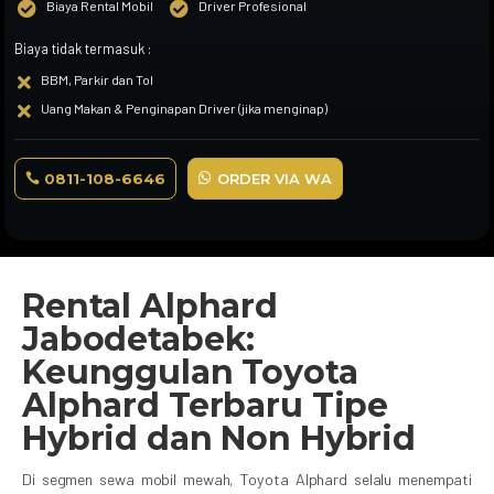
Biaya Rental Mobil
Driver Profesional


Biaya tidak termasuk :
BBM, Parkir dan Tol

Uang Makan & Penginapan Driver (jika menginap)

0811-108-6646
ORDER VIA WA
Rental Alphard
Jabodetabek:
Keunggulan Toyota
Alphard Terbaru Tipe
Hybrid dan Non Hybrid
Di segmen sewa mobil mewah, Toyota Alphard selalu menempati