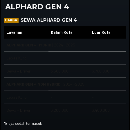
ALPHARD GEN 4
SEWA ALPHARD GEN 4
HARGA
Layanan
Dalam Kota
Luar Kota
ALPHARD GEN 4 HYBRID
| 2024 -2025
Lepas Kunci
-
-
Sewa + Driver
3.500.000
3.700.000
ALPHARD GEN 4 NON HYBRID
| 2024 -2025
Lepas Kunci
-
-
Sewa + Driver
3.200.000
3.400.000
*Biaya sudah termasuk :