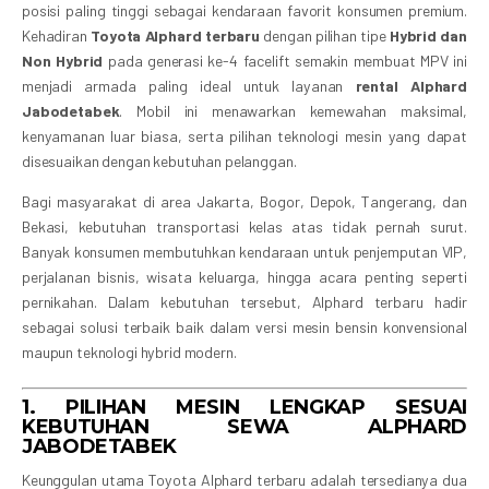
posisi paling tinggi sebagai kendaraan favorit konsumen premium.
Kehadiran
Toyota Alphard terbaru
dengan pilihan tipe
Hybrid dan
Non Hybrid
pada generasi ke-4 facelift semakin membuat MPV ini
menjadi armada paling ideal untuk layanan
rental Alphard
Jabodetabek
. Mobil ini menawarkan kemewahan maksimal,
kenyamanan luar biasa, serta pilihan teknologi mesin yang dapat
disesuaikan dengan kebutuhan pelanggan.
Bagi masyarakat di area Jakarta, Bogor, Depok, Tangerang, dan
Bekasi, kebutuhan transportasi kelas atas tidak pernah surut.
Banyak konsumen membutuhkan kendaraan untuk penjemputan VIP,
perjalanan bisnis, wisata keluarga, hingga acara penting seperti
pernikahan. Dalam kebutuhan tersebut, Alphard terbaru hadir
sebagai solusi terbaik baik dalam versi mesin bensin konvensional
maupun teknologi hybrid modern.
1. PILIHAN MESIN LENGKAP SESUAI
KEBUTUHAN SEWA ALPHARD
JABODETABEK
Keunggulan utama Toyota Alphard terbaru adalah tersedianya dua