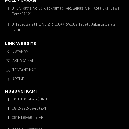
POLL / GARASI
Jl. Dr. Ratna No.53, Jatikramat, Kec. Bekasi Sel., Kota Bks, Jawa

Barat 17421
Jl.Tebet Barat II E No.2 RT.004/RW.002 Tebet , Jakarta Selatan

12810
LINK WEBSITE
LAYANAN
K
ARMADA KAMI
K
TENTANG KAMI
K
ARTIKEL
K
HUBUNGI KAMI
0811-108-6646 (DINI)

0812-822-6646 (EKI)

0811-139-6646 (EKI)

Marisini Sewamobil