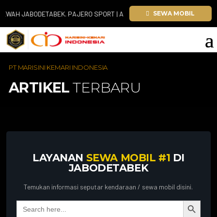
AH JABODETABEK. PAJERO SPORT | ALPHARD | FORTUNER | INNOVA ZENI
SEWA MOBIL
PT MARISINI KEMARI INDONESIA
ARTIKEL
TERBARU
LAYANAN
SEWA MOBIL #1
DI
JABODETABEK
Temukan informasi seputar kendaraan / sewa mobil disini.
Search Button
Search
for: