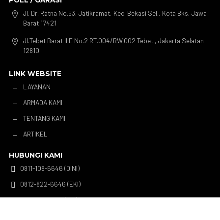
POLL / GARASI
Jl. Dr. Ratna No.53, Jatikramat, Kec. Bekasi Sel., Kota Bks, Jawa

Barat 17421
Jl.Tebet Barat II E No.2 RT.004/RW.002 Tebet , Jakarta Selatan

12810
LINK WEBSITE
LAYANAN
K
ARMADA KAMI
K
TENTANG KAMI
K
ARTIKEL
K
HUBUNGI KAMI
0811-108-6646 (DINI)

0812-822-6646 (EKI)

0811-139-6646 (EKI)

Marisini Sewamobil