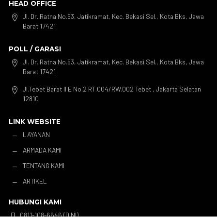
HEAD OFFICE
Jl. Dr. Ratna No.53, Jatikramat, Kec. Bekasi Sel., Kota Bks, Jawa

Barat 17421
POLL / GARASI
Jl. Dr. Ratna No.53, Jatikramat, Kec. Bekasi Sel., Kota Bks, Jawa

Barat 17421
Jl.Tebet Barat II E No.2 RT.004/RW.002 Tebet , Jakarta Selatan

12810
LINK WEBSITE
LAYANAN
K
ARMADA KAMI
K
TENTANG KAMI
K
ARTIKEL
K
HUBUNGI KAMI
0811-108-6646 (DINI)
