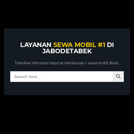
LAYANAN
SEWA MOBIL #1
DI
JABODETABEK
Temukan informasi seputar kendaraan / sewa mobil disini.
Search Button
Search
for: