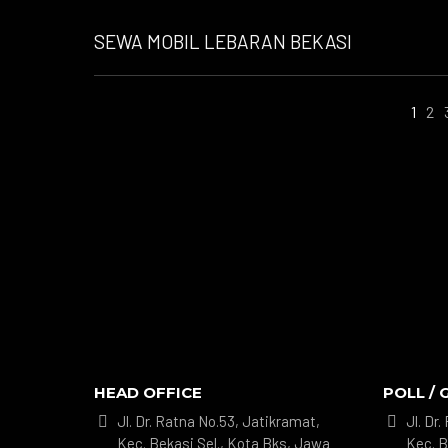
SEWA MOBIL LEBARAN BEKASI
1
2
HEAD OFFICE
POLL / 
Jl. Dr. Ratna No.53, Jatikramat,
Jl. Dr


Kec. Bekasi Sel., Kota Bks, Jawa
Kec. B