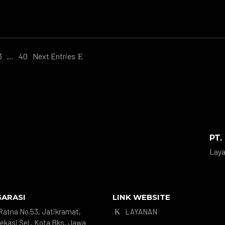
3
…
40
Next Entries
PT.
Laya
GARASI
LINK WEBSITE
. Ratna No.53, Jatikramat,
LAYANAN
K
ekasi Sel., Kota Bks, Jawa