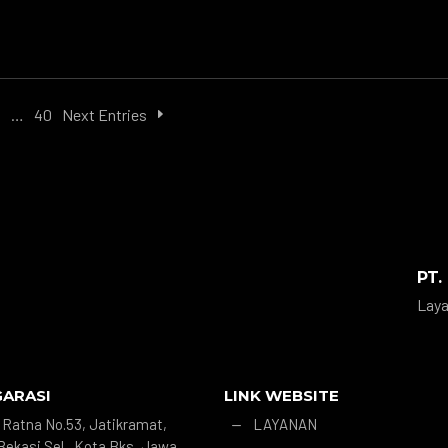
3
…
40
Next Entries
PT.
Laya
GARASI
LINK WEBSITE
r. Ratna No.53, Jatikramat,
LAYANAN
K
Bekasi Sel., Kota Bks, Jawa