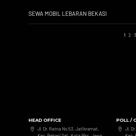
SEWA MOBIL LEBARAN BEKASI
1
2
HEAD OFFICE
POLL / 
Jl. Dr. Ratna No.53, Jatikramat,
Jl. D


Kec. Bekasi Sel., Kota Bks, Jawa
Kec. 